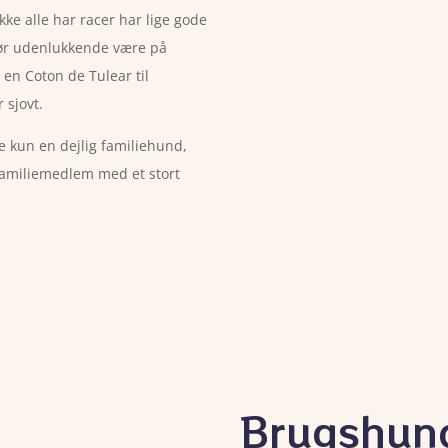
kke alle har racer har lige gode
bør udenlukkende være på
en Coton de Tulear til
 sjovt.
e kun en dejlig familiehund,
 familiemedlem med et stort
Brugshun