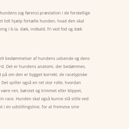
undens (og førens) præstation i de forskellige
t lidt hjælp fortælle hunden, hvad den skal
ing i b.la. dæk, indkald, fri ved fod og dæk
kelt bedømmelser af hundens udsende og dens
ard. Det er hundens anatomi, der bedømmes.
get på om den er bygget korrekt, de racetypiske
et spiller også en ret stor rolle, hvordan
ære ren, børstet og trimmet eller klippet,
din race. Hunden skal også kunne stå stille ved
i en udstillingsline, for at fremvise sine