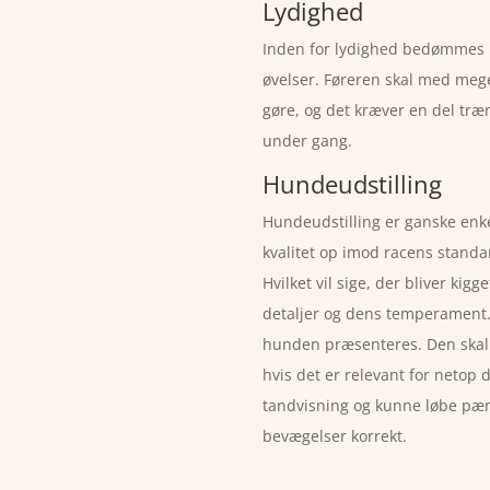
Lydighed
Inden for lydighed bedømmes h
øvelser. Føreren skal med mege
gøre, og det kræver en del træn
under gang.
Hundeudstilling
Hundeudstilling er ganske en
kvalitet op imod racens stand
Hvilket vil sige, der bliver kig
detaljer og dens temperament. D
hunden præsenteres. Den skal v
hvis det er relevant for netop 
tandvisning og kunne løbe pænt 
bevægelser korrekt.