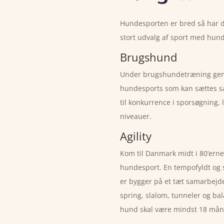
Hundesporten er bred så har d
stort udvalg af sport med hun
Brugshund
Under brugshundetræning gemm
hundesports som kan sættes s
til konkurrence i sporsøgning, 
niveauer.
Agility
Kom til Danmark midt i 80’erne
hundesport. En tempofyldt og 
er bygger på et tæt samarbej
spring, slalom, tunneler og ba
hund skal være mindst 18 måne