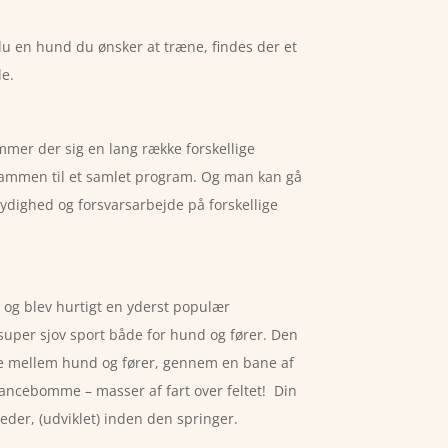
u en hund du ønsker at træne, findes der et
de.
er der sig en lang række forskellige
ammen til et samlet program. Og man kan gå
lydighed og forsvarsarbejde på forskellige
 og blev hurtigt en yderst populær
super sjov sport både for hund og fører. Den
de mellem hund og fører, gennem en bane af
lancebomme – masser af fart over feltet! Din
der, (udviklet) inden den springer.