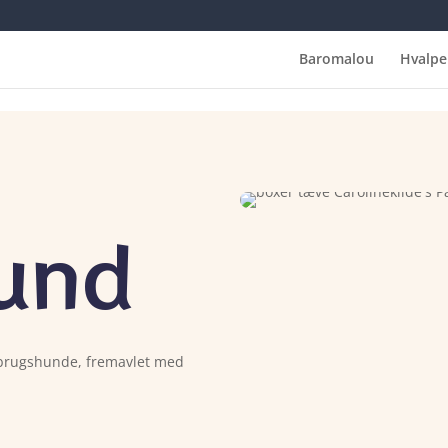
Baromalou
Hvalpe
und
r brugshunde, fremavlet med